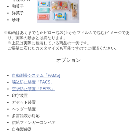
和菓子
洋菓子
珍味
※動画はあくまでも正ピロー包装(上からフィルムで包む)イメージであ
り、実際の動きとは異なります。
※上記は実際に包装している商品の一例です。
ご要望に応じたカスタマイズも可能ですのでご相談ください。
オプション
自動測長システム「PAMS]
噛込防止装置「PACS」
空袋防止装置「PEPS」
印字装置
ガセット装置
ヘッダー装置
多言語表示対応
供給フィンガーコンベア
自在製袋器