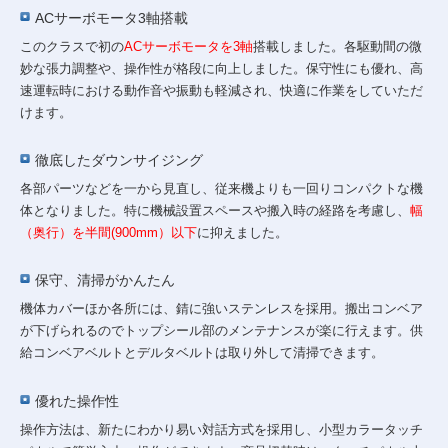
ACサーボモータ3軸搭載
このクラスで初の
ACサーボモータを3軸
搭載
しました。各駆動間の微
妙な張力調整や、操作性が格段に向上しました。保守性にも優れ、高
速運転時における動作音や振動も軽減され、快適に作業をしていただ
けます。
徹底したダウンサイジング
各部パーツなどを一から見直し、従来機よりも一回りコンパクトな機
体となりました。特に機械設置スペースや搬入時の経路を考慮し、
幅
（奥行）を半間(900mm）以下
に抑えました。
保守、清掃がかんたん
機体カバーほか各所には、錆に強いステンレスを採用。搬出コンベア
が下げられるのでトップシール部のメンテナンスが楽に行えます。供
給コンベアベルトとデルタベルトは取り外して清掃できます。
優れた操作性
操作方法は、新たにわかり易い対話方式を採用し、小型カラータッチ