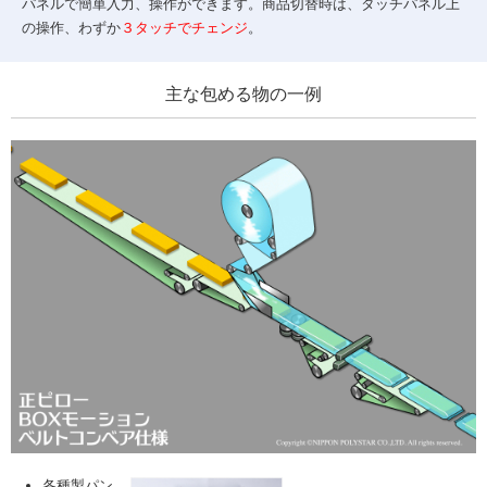
パネルで簡単入力、操作ができます。商品切替時は、タッチパネル上
の操作、わずか
３タッチ
でチェンジ
。
主な包める物の一例
各種製パン