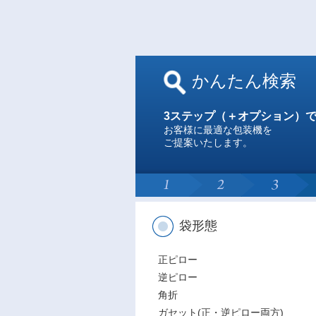
かんたん検索
3ステップ（＋オプション）
お客様に最適な包装機を
ご提案いたします。
袋形態
正ピロー
逆ピロー
角折
ガセット(正・逆ピロー両方)