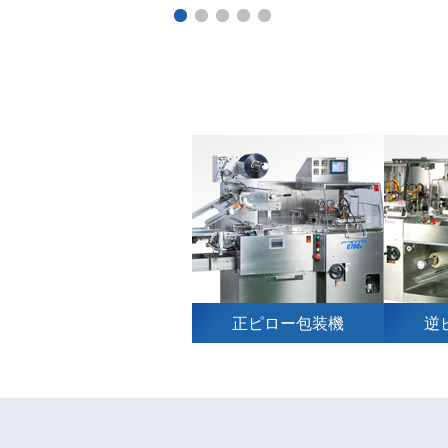
正ピロー包装機
逆