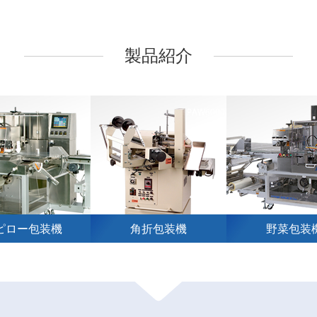
製品紹介
ピロー包装機
角折包装機
野菜包装