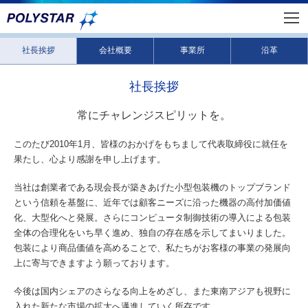
社長挨拶
会社概要
事業所
沿革
社長挨拶
常にチャレンジスピリットを。
このたび2010年1月、皆様のおかげをもちまして代表取締役に就任を
果たし、心より感謝を申し上げます。
当社は創業者である現会長が築きあげた小型包装機のトップブランド
という信頼を基盤に、近年では顧客ニーズに沿った機器の高付加価値
化、大型化へと発展。さらにコンピュータ制御技術の導入による包装
全体の合理化をいち早く進め、独自の存在感を示してまいりました。
包装により商品価値を高めることで、私たちがお客様の事業の発展向
上に寄与できますよう願っております。
今後は国内シェアのさらなる向上をめざし、また東南アジアも視野に
入れた新たな市場の拡大へ邁進していく所存です。