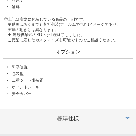
蒲鉾
◎上記は実際に包装している商品の一例です。
※動画はあくまでも各折包装(フィルムで包む)イメージであり、
実際の動きとは異なります。
★ 連続供給式のSD-7は生産終了しました。
ご要望に応じたカスタマイズも可能ですのでご相談ください。
オプション
印字装置
包装型
二重シート掛装置
ポイントシール
安全カバー
標準仕様