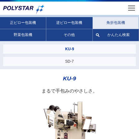
正ピロー包装機
逆ピロー包装機
角折包装機
野菜包装機
その他
かんたん検索
KU-9
SD-7
KU-9
まるで手包みのやさしさ。