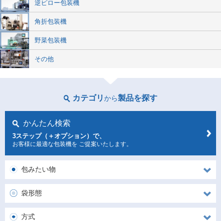
逆ピロー包装機
角折包装機
野菜包装機
その他
カテゴリ
製品を探す
から
かんたん検索
3ステップ（＋オプション）で、
お客様に最適な包装機を
ご提案いたします。
包みたい物
袋形態
方式